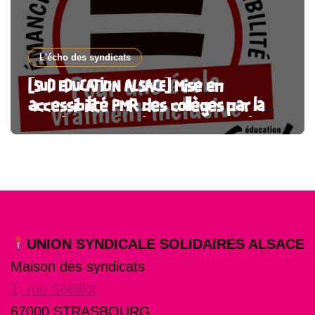
L'écho des syndicats
[SUD EDUCATION ALSACE] Mise en
accessibilité PMR des collèges par la
CeA : l’argent public doit financer le
service public !
UNION SYNDICALE SOLIDAIRES ALSACE
Maison des syndicats
1, rue Sédillot
67000 STRASBOURG