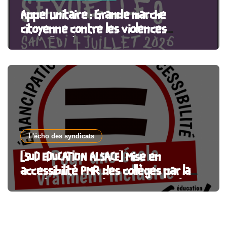
Appel unitaire : Grande marche
citoyenne contre les violences
sexuelles, à Paris et partout en France
L'écho des syndicats
[SUD EDUCATION ALSACE] Mise en
accessibilité PMR des collèges par la
CeA : l’argent public doit financer le
service public !