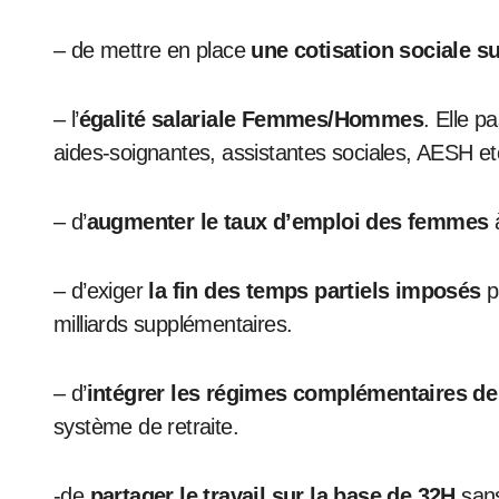
– de mettre en place
une cotisation sociale su
– l’
égalité salariale Femmes/Hommes
. Elle p
aides-soignantes, assistantes sociales, AESH etc)
– d’
augmenter le taux d’emploi des femmes
à
– d’exiger
la fin des temps partiels imposés
p
milliards supplémentaires.
– d’
intégrer les régimes complémentaires de 
système de retraite.
-de
partager le travail sur la base de 32H
sans