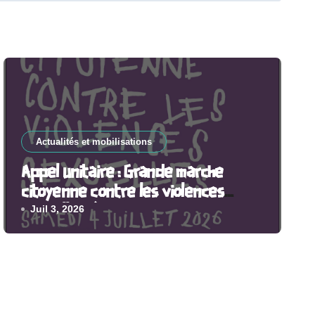
Actualités et mobilisations
Appel unitaire : Grande marche
citoyenne contre les violences
sexuelles, à Paris et partout en
Juil 3, 2026
France