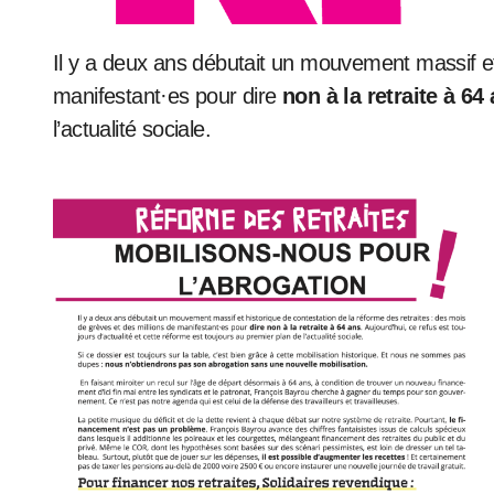
Il y a deux ans débutait un mouvement massif et historique de contestation de la réforme des retraites : des mois de grèves et des millions de
manifestant·es pour dire
non à la retraite à 64
l’actualité sociale.