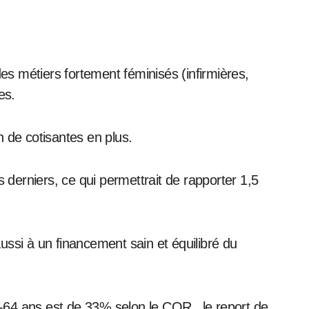
s métiers fortement féminisés (infirmières,
es.
n de cotisantes en plus.
 derniers, ce qui permettrait de rapporter 1,5
 aussi à un financement sain et équilibré du
 60-64 ans est de 33% selon le COR., le report de