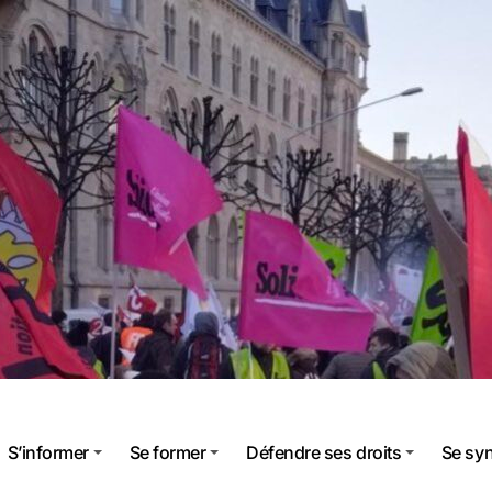
S’informer
Se former
Défendre ses droits
Se sy