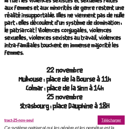
la rue : les violences sexistes et sexuelles faites
aux femmes et aux minorités de genre restent une
réalité insupportable. Elles ne viennent pas de nulle
part : elles découlent d’un système de domination :
le patriarcat ! Violences conjugales, violences
sexuelles, violences sexistes au travail, violences
intra-familiales touchent en immense majorité les
femmes.
22 novembre
Mulhouse : place de la Bourse à 11h
Colmar : place de la Sinn à 14h
25 novembre
Strasbourg : place Dauphine à 18H
tract-25-nov-seul
Télécharger
Ce système patriarcal qui les génère et les perpétue est la