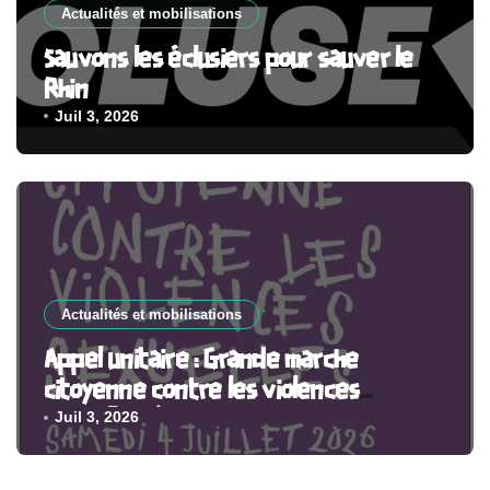
Actualités et mobilisations
Sauvons les éclusiers pour sauver le
Rhin
Juil 3, 2026
Actualités et mobilisations
Appel unitaire : Grande marche
citoyenne contre les violences
sexuelles, à Paris et partout en France
Juil 3, 2026