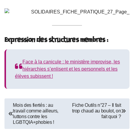
Expression des structures membres :
Face à la canicule : le ministère improvise, les
hiérarchies s’enlisent et les personnels et les
élèves subissent !
Navigation
Mois des fiertés : au
Fiche Outils n°27 – Il fait
travail comme ailleurs,
trop chaud au boulot, on
de
luttons contre les
fait quoi ?
LGBTQIA+phobies !
l’article